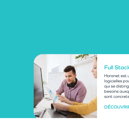
Full Sta
tline
Horanet est u
pport
logicielles pou
chnician
qui se disting
besoins auxqu
sont concrets 
COUVRIR
DÉCOUVRI